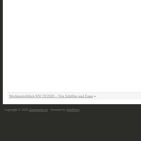
Wochenrückblick KW 19/2020 – Von Schiffen und Essen
»
Copyright © 2026
chaosbunker.de
· Powered by
WordPress