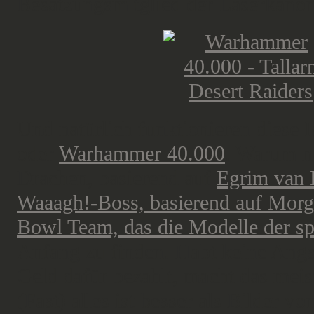
Besatzungsmitglied der Laserkanon
Und natürlich funktionieren diese 
oder
Warhammer 40.000
. Warum ni
Drachen, basierend auf
Egrim van
Waaagh!-Boss, basierend auf Mor
Bowl Team, das die Modelle der sp
Anfang zu finden. Habt keine Angst
Geld dafür bezahlt, macht das meiste
(Fast) alles ist besser als Bilder 