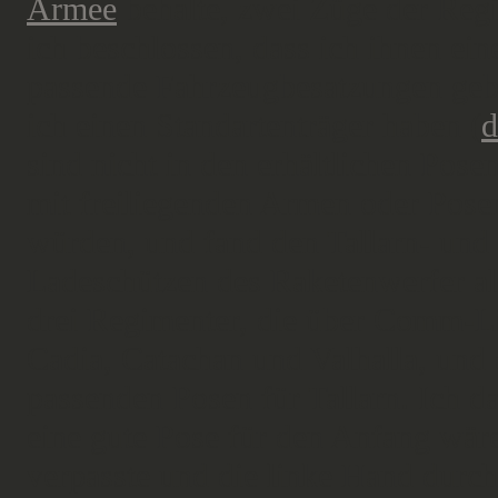
Armee
behalte, zwei Züge der Regi
ich beschlossen, dass ich ihnen ei
passende Fahrzeugbesatzungen geb
ich einen Standartenträger haben (
d
sind nicht in den erhältlichen Pose
mit freiliegenden Armen oder Pose
würden, und fand den Tallarn- und
Ladeschützen des Raketenwerfer al
drei Regimenter, die über Comm-Li
Cadia, Catachan und Valhalla, und di
passenden Posen für Tallarn. Ich d
eine gute Pose für den Anfang wär
verpasste und die linke Hand durch