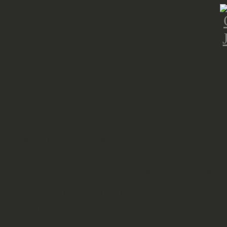
Ich bin online auf der Suche nach d
Posen, um meinen Trupps mehr Ab
ich auf einen Teil der Community g
und Blister (sic!) sammeln. Und wä
man für unbehandelte und vor allem
zahlt (man bedenke nur den Aufwa
Miniaturen zu entfärben, und die Z
Gelegenheit, die fehlenden Teile i
ehrlich gesagt nicht den Reiz des 
Gegensatz zu, sagen wir mal, Actio