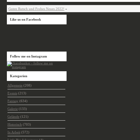
Guten Rutsch und Frohes Neues 2022!
»
Like us on Facebook
Follow me on Instagram
Kategorien
Allgemein
(208)
Events
(213)
Fantasy
(634)
Galerie
(133)
Gelände
(121)
Historisch
(703)
In Arbeit
(572)