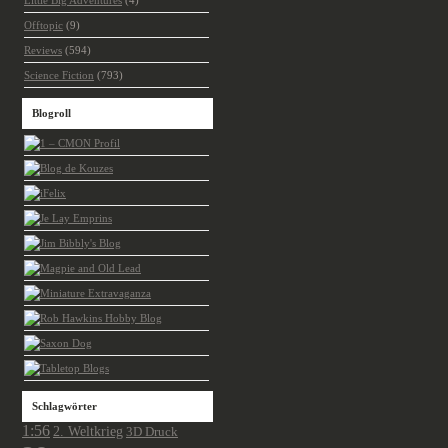
Little Big Adventures
(4)
Offtopic
(9)
Reviews
(594)
Science Fiction
(793)
Blogroll
Schlagwörter
1:56
2. Weltkrieg
3D Druck