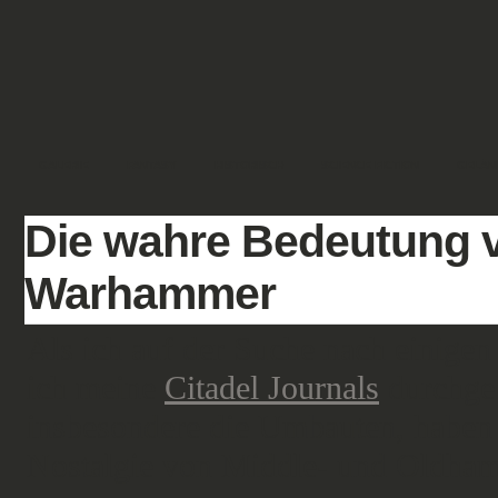
GALERIE
FANTASY
HISTORISCH
SCIENCE FICTION
GELÄN
Die wahre Bedeutung
Warhammer
Als ich auf der Suche nach einigen
ich meine
Citadel Journals
durchgebl
insbesondere die Umbauten, haben m
Nostalgie von Middle- und Oldham