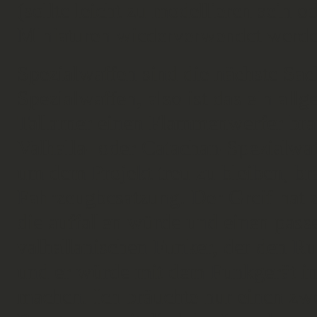
(sollte leicht zu modellieren sein 
Miniaturen wiederverwendet werde
Spezialwaffen sind die nächste Sach
Spezialwaffen, also ist das ein all
Tallarner einen Flammenwerfer bra
Valhalla- oder Catachan-Spezialwaf
um dem Projekt treu zu bleiben, br
Fahrzeugbesatzung. Der Greif hat 
die auffallen würde und einen pass
valhallanischen Funker, der den Ruc
und er würde mit dem Funkgerät i
machen. Ich bräuchte nur einen zwe