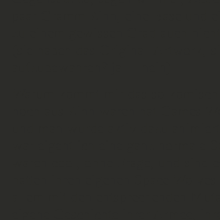
paar Gramm Zinn, eine Base und ei
zu einem gewissen Grad auch nicht
(sie haben das Original-Artwork, si
aufzubewahren? ja ... nein).
Warum kommt mir das so komisch v
noch aus Zinn waren hat Games Wo
und man wurde aktiv dazu animiert
war eigentlich eine ganz normale 
waren cool, ohne Frage, und sind e
hatten ihren eigenen Space Wolves
allem mit den entsprechenden Muta
eigene Geschichte ihrer Armee, ihr