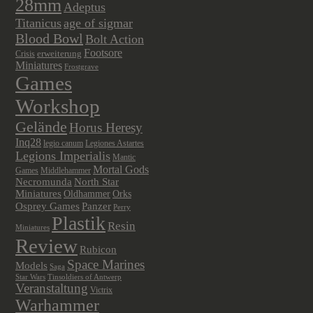
28mm
Adeptus
Titanicus
age of sigmar
Blood Bowl
Bolt Action
Footsore
Crisis
erweiterung
Miniatures
Frostgrave
Games
Workshop
Gelände
Horus Heresy
Inq28
legio canum
Legiones Astartes
Legions Imperialis
Mantic
Mortal Gods
Games
Middlehammer
Necromunda
North Star
Miniatures
Oldhammer
Orks
Panzer
Osprey Games
Perry
Plastik
Resin
Miniatures
Review
Rubicon
Space Marines
Models
Saga
Star Wars
Tinsoldiers of Antwerp
Veranstaltung
Victrix
Warhammer