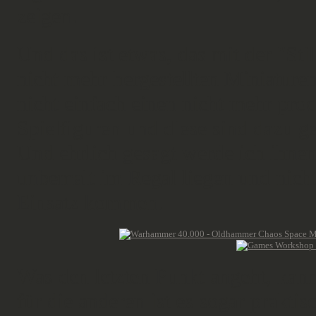
zeigen.
Und das ist etwas, das mit der "Stil
nicht mehr hergestellten Miniaturen
nicht einfach einen nicht mehr prod
Spielfiguren und diese sind dazu ge
Und ehrlich gesagt werde ich ihnen
unbemalt im Regal liegen und nich
Einsatz kommen.
Was den letzten Punkt angeht, kann
für die anderen ist es sogar prakt