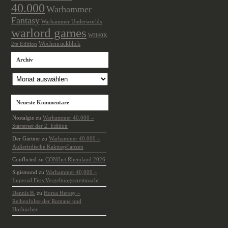
40.000
Warhammer
Fantasy
Warhammer Underworlds
warlord games
WH40K
Wochenrückblick
2te Edition
Archiv
Archiv
Neueste Kommentare
Nostalgie
zu
Warhammer 40.000 –
Starterset der 2. Edition
Der Gärtner
zu
Warhammer 40.000 –
Außerirdische Kaktuspflanzen
Conflicted
zu
CONflict Rheinland 2026
Sigismund
zu
Warhammer 40,000 –
Imperial Fists Vergeltungsstreitmacht
Dennis B.
zu
Horus Heresy –
Reihenfolge der Romane und
Hörbücher