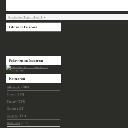
Bolt Action Tiger I Ausf. E
»
Like us on Facebook
Follow me on Instagram
Kategorien
Allgemein
(208)
Events
(212)
Fantasy
(634)
Galerie
(133)
Gelände
(121)
Historisch
(702)