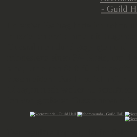
Im ersten Beitrag hatte ich schon 
musste ich erst einmal die tragende
Gussrahmen durchgegangen und ha
mindestens einen 3/4 Kreis, um die
sind, um einen Stift für die zweite
abschneiden. Das habe ich mit me
Oktagon noch weiter zu verstärken,
ich von größeren Gussrahmen wied
Der reguläre Topper, der im Sektor 