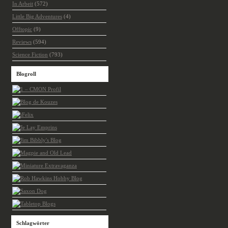
In Arbeit
(572)
Little Big Adventures
(4)
Offtopic
(9)
Reviews
(594)
Science Fiction
(793)
Blogroll
Schlagwörter