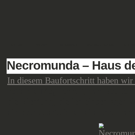
GALERIE
FANTASY
HISTORISCH
SCIENCE FICTION
GELÄN
Necromunda – Haus der
In diesem Baufortschritt haben wir
hatte die Möglichkeit, den Bau for
die Richtung, die ich einschlagen w
ein paar zusätzliche Teile brauchen