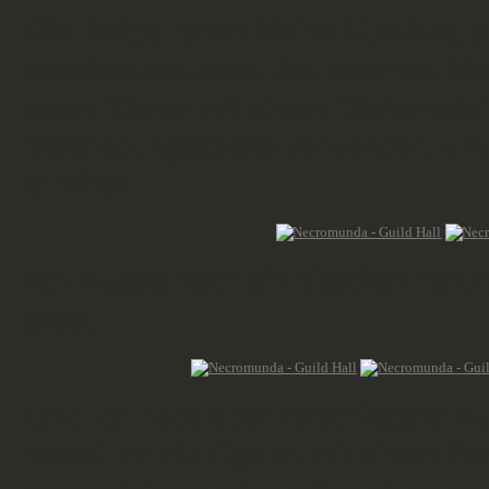
Die Rohre haben kleine Einsätze, a
abschneiden kann. Ich habe ein M
obere Ebene mit einem "Schornstei
Verbindungsstücke verwenden, um d
erhalten.
Ich musste noch ein bisschen herum
passt.
Und ich habe über verschiedene Au
wobei ich die Option mit einem fla