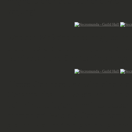
magnetisieren oder später etwas an
verjüngt.
Was den Maßstab anbelangt, so pa
bietet ausreichend Platz, um sich
Barrikaden und Sichtbehinderunge
Dieses Geländestück wird eine kl
Gesamtaufbau zu verstärken und ein
Teil hinzuzufügen, damit es besse
harmoniert. Was die Gesamtbemalun
grauen Blau mit einigen hellgelben 