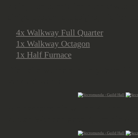
klein, also suchte ich nach etwas b
einige passende Designs, die ich b
4x Walkway Full Quarter
1x Walkway Octagon
1x Half Furnace
Die Teile wurde aus PolyTerra PL
verklebt werden.
Als nächstes die wurde Kuppel zu
kurzen Wänden gebaut, um die Absc