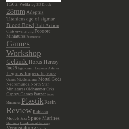
1:56
2. Weltkrieg
3D Druck
28mm
Adeptus
Titanicus
age of sigmar
Blood Bowl
Bolt Action
Footsore
Crisis
erweiterung
Miniatures
Frostgrave
Games
Workshop
Gelände
Horus Heresy
Inq28
legio canum
Legiones Astartes
Legions Imperialis
Mantic
Mortal Gods
Games
Middlehammer
Necromunda
North Star
Miniatures
Oldhammer
Orks
Osprey Games
Panzer
Perry
Plastik
Resin
Miniatures
Review
Rubicon
Space Marines
Models
Saga
Star Wars
Tinsoldiers of Antwerp
Veranstaltung
Victrix