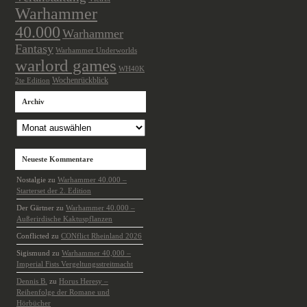
Warhammer
40.000
Warhammer
Fantasy
Warhammer Underworlds
warlord games
WH40K
Wochenrückblick
2te Edition
Archiv
Archiv
Neueste Kommentare
Nostalgie
zu
Warhammer 40.000 –
Starterset der 2. Edition
Der Gärtner
zu
Warhammer 40.000 –
Außerirdische Kaktuspflanzen
Conflicted
zu
CONflict Rheinland 2026
Sigismund
zu
Warhammer 40,000 –
Imperial Fists Vergeltungsstreitmacht
Dennis B.
zu
Horus Heresy –
Reihenfolge der Romane und
Hörbücher