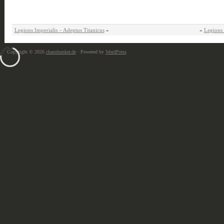
Legions Imperialis – Adeptus Titanicus
»
«
Legions 
Copyright © 2026
chaosbunker.de
· Powered by
WordPress