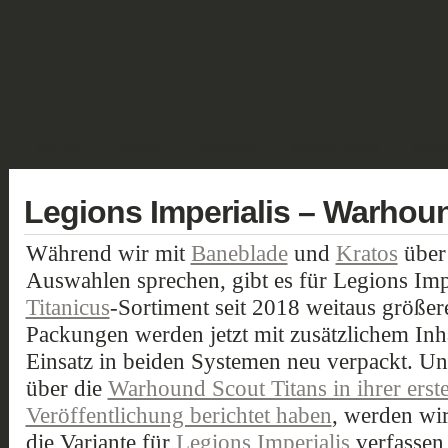
GALERIE
FANTASY
HISTORISCH
SCIENCE FICTION
GELÄN
Legions Imperialis – Warhou
Während wir mit
Baneblade
und
Kratos
über
Auswahlen sprechen, gibt es für Legions Imp
Titanicus
-Sortiment seit 2018 weitaus größe
Packungen werden jetzt mit zusätzlichem Inha
Einsatz in beiden Systemen neu verpackt. U
über die
Warhound Scout Titans in ihrer ers
Veröffentlichung berichtet haben
, werden wir
die Variante für
Legions Imperialis
verfassen,