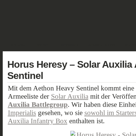
GALERIE
FANTASY
HISTORISCH
SCIENCE FICTION
GELÄN
Horus Heresy – Solar Auxili
Sentinel
Mit dem Aethon Heavy Sentinel kommt eine g
Armeeliste der
Solar Auxilia
mit der Veröffe
Auxilia Battlegroup
. Wir haben diese Einhei
Imperialis
gesehen, wo sie
sowohl im Starter
Auxilia Infantry Box
enthalten ist.