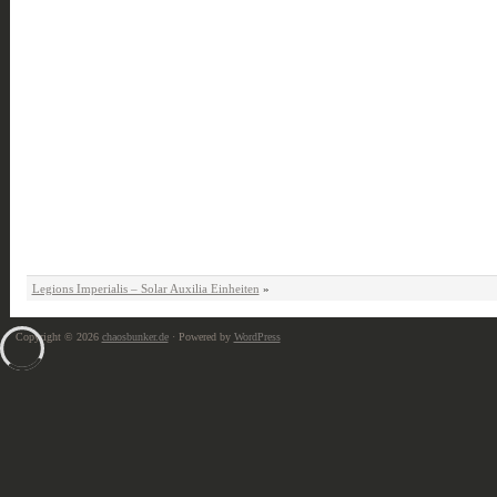
Legions Imperialis – Solar Auxilia Einheiten
»
Copyright © 2026
chaosbunker.de
· Powered by
WordPress