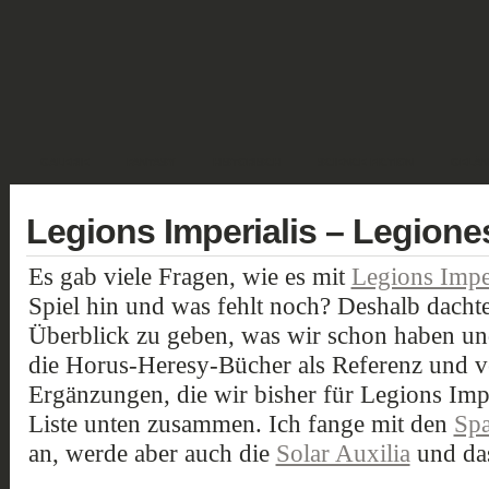
GALERIE
FANTASY
HISTORISCH
SCIENCE FICTION
GELÄN
Legions Imperialis – Legione
Es gab viele Fragen, wie es mit
Legions Imper
Spiel hin und was fehlt noch? Deshalb dachte 
Überblick zu geben, was wir schon haben un
die Horus-Heresy-Bücher als Referenz und ve
Ergänzungen, die wir bisher für Legions Imper
Liste unten zusammen. Ich fange mit den
Spa
an, werde aber auch die
Solar Auxilia
und d