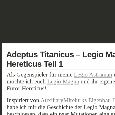
GALERIE
FANTASY
HISTORISCH
SCIENCE FICTION
GELÄN
Adeptus Titanicus – Legio M
Hereticus Teil 1
Als Gegenspieler für meine
Legio Astraman
u
möchte ich euch
Legio Magna
und ihr eigene
Furor Hereticus!
Inspiriert von
AuxiliaryMirelurks
Eigenbau-L
habe ich mir die Geschichte der Legio Magn
beschlossen, dass ein paar Mutationen eine 