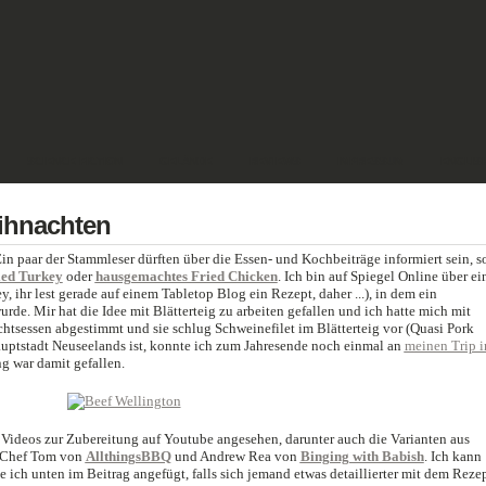
SCIENCE FICTION
GELÄNDE
REVIEWS
IMPRESSUM
ENGLIS
ihnachten
Ein paar der Stammleser dürften über die Essen- und Kochbeiträge informiert sein, s
led Turkey
oder
hausgemachtes Fried Chicken
. Ich bin auf Spiegel Online über ei
, ihr lest gerade auf einem Tabletop Blog ein Rezept, daher ...), in dem ein
urde. Mir hat die Idee mit Blätterteig zu arbeiten gefallen und ich hatte mich mit
htsessen abgestimmt und sie schlug Schweinefilet im Blätterteig vor (Quasi Pork
uptstadt Neuseelands ist, konnte ich zum Jahresende noch einmal an
meinen Trip 
g war damit gefallen.
 Videos zur Zubereitung auf Youtube angesehen, darunter auch die Varianten aus
n Chef Tom von
AllthingsBBQ
und Andrew Rea von
Binging with Babish
. Ich kann
 ich unten im Beitrag angefügt, falls sich jemand etwas detaillierter mit dem Reze