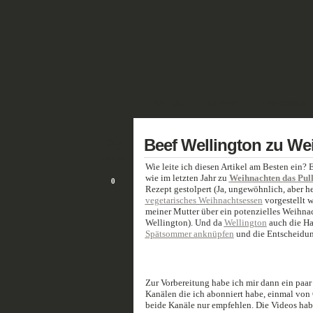
GALERIE
FANTASY
HISTORISCH
29
Beef Wellington zu We
DEZ./17
Wie leite ich diesen Artikel am Besten ein? 
wie im letzten Jahr zu
Weihnachten das Pul
0
Rezept gestolpert (Ja, ungewöhnlich, aber hey
vegetarisches Weihnachtsessen
vorgestellt w
meiner Mutter über ein potenzielles Weihnac
Wellington). Und da
Wellington
auch die Ha
Spätsommer anknüpfen
und die Entscheidun
Zur Vorbereitung habe ich mir dann ein paar
Kanälen die ich abonniert habe, einmal vo
beide Kanäle nur empfehlen. Die Videos habe