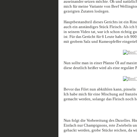
auseinander setzen möchte. Oh und natürli
mich für meine Variante von Beef Wellington
gezeigten Zutaten loslegen.
Hauptbestandteil dieses Gerichts ist ein Rind
auch ein anständiges Stück Fleisch. Als ich
in seinem Video tat, war ich schon richtig gu
ist. Für das Gerücht für 6 Leute habe ich 90
mit grobem Salz und Kumeopfeffer eingerieb
Nun sollte man in einer Pfanne Öl auf maxima
diese deutlich heißer wird als eine reguläre 
Bevor das Filet nun abkühlen kann, pinseln 
Ich habe mich für eine Mischung auf französ
gemacht werden, solange das Fleisch noch he
Nun folgt die Vorbereitung des Duxelles. Hi
Einfach nur Champignons, rote Zwiebeln und 
gehackt werden, grobe Stücke reichen, da wi