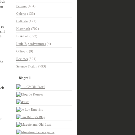
 ich
en
Fantasy
(634)
Galerie
(133)
t
Gelände
(121)
 es
Historisch
(702)
ahl
e
In Arbeit
(572)
Little Big Adventures
(4)
Offtopic
(9)
Reviews
(594)
da
Science Fiction
(793)
Blogroll
ch.
e.