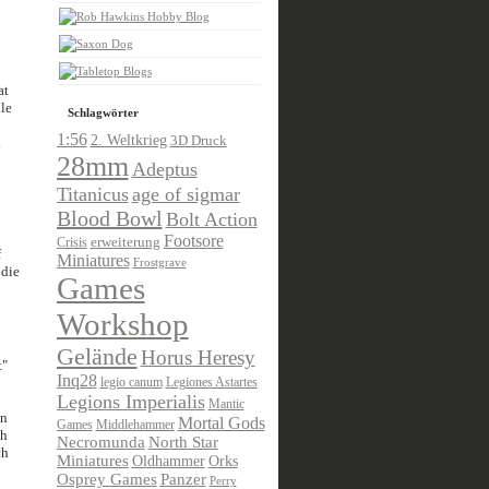
at
lle
Schlagwörter
1:56
2. Weltkrieg
3D Druck
.
28mm
Adeptus
Titanicus
age of sigmar
Blood Bowl
Bolt Action
Footsore
Crisis
erweiterung
f
Miniatures
Frostgrave
 die
Games
Workshop
Gelände
Horus Heresy
t"
Inq28
legio canum
Legiones Astartes
Legions Imperialis
Mantic
nn
Mortal Gods
Games
Middlehammer
ch
Necromunda
North Star
ch
Miniatures
Oldhammer
Orks
Osprey Games
Panzer
Perry