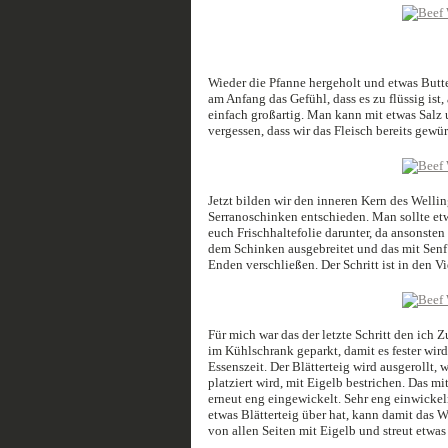
Wieder die Pfanne hergeholt und etwas Butte
am Anfang das Gefühl, dass es zu flüssig ist, 
einfach großartig. Man kann mit etwas Salz
vergessen, dass wir das Fleisch bereits gewü
Jetzt bilden wir den inneren Kern des Welli
Serranoschinken entschieden. Man sollte et
euch Frischhaltefolie darunter, da ansonste
dem Schinken ausgebreitet und das mit Senf b
Enden verschließen. Der Schritt ist in den V
Für mich war das der letzte Schritt den ich 
im Kühlschrank geparkt, damit es fester wird
Essenszeit. Der Blätterteig wird ausgerollt, 
platziert wird, mit Eigelb bestrichen. Das m
erneut eng eingewickelt. Sehr eng einwickel
etwas Blätterteig über hat, kann damit das W
von allen Seiten mit Eigelb und streut etwas