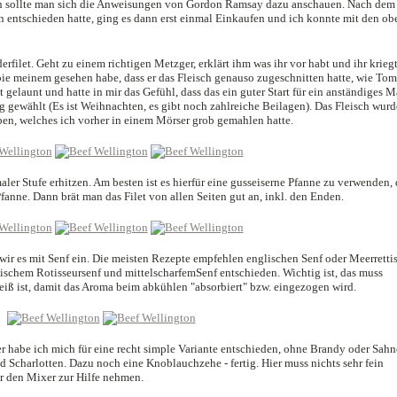
ch sollte man sich die Anweisungen von Gordon Ramsay dazu anschauen. Nach dem
 entschieden hatte, ging es dann erst einmal Einkaufen und ich konnte mit den ob
erfilet. Geht zu einem richtigen Metzger, erklärt ihm was ihr vor habt und ihr krieg
 bie meinem gesehen habe, dass er das Fleisch genauso zugeschnitten hatte, wie Tom
t gelaunt und hatte in mir das Gefühl, dass das ein guter Start für ein anständiges M
0g gewählt (Es ist Weihnachten, es gibt noch zahlreiche Beilagen). Das Fleisch wurd
en, welches ich vorher in einem Mörser grob gemahlen hatte.
ler Stufe erhitzen. Am besten ist es hierfür eine gusseiserne Pfanne zu verwenden, 
Pfanne. Dann brät man das Filet von allen Seiten gut an, inkl. den Enden.
wir es mit Senf ein. Die meisten Rezepte empfehlen englischen Senf oder Meerrettis
ischem Rotisseursenf und mittelscharfemSenf entschieden. Wichtig ist, das muss
iß ist, damit das Aroma beim abkühlen "absorbiert" bzw. eingezogen wird.
er habe ich mich für eine recht simple Variante entschieden, ohne Brandy oder Sahn
Scharlotten. Dazu noch eine Knoblauchzehe - fertig. Hier muss nichts sehr fein
r den Mixer zur Hilfe nehmen.