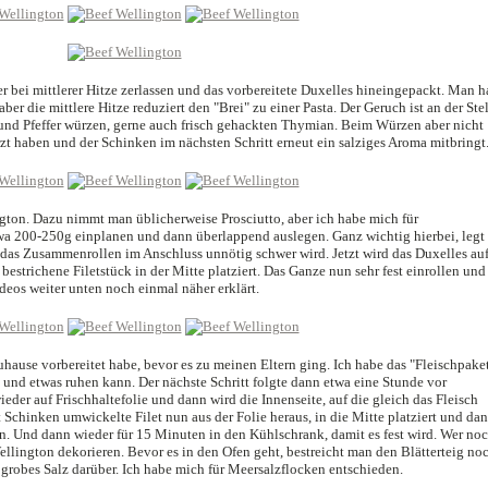
r bei mittlerer Hitze zerlassen und das vorbereitete Duxelles hineingepackt. Man h
aber die mittlere Hitze reduziert den "Brei" zu einer Pasta. Der Geruch ist an der Ste
 und Pfeffer würzen, gerne auch frisch gehackten Thymian. Beim Würzen aber nicht
rzt haben und der Schinken im nächsten Schritt erneut ein salziges Aroma mitbringt
ngton. Dazu nimmt man üblicherweise Prosciutto, aber ich habe mich für
wa 200-250g einplanen und dann überlappend auslegen. Ganz wichtig hierbei, legt
n das Zusammenrollen im Anschluss unnötig schwer wird. Jetzt wird das Duxelles au
estrichene Filetstück in der Mitte platziert. Das Ganze nun sehr fest einrollen und
ideos weiter unten noch einmal näher erklärt.
Zuhause vorbereitet habe, bevor es zu meinen Eltern ging. Ich habe das "Fleischpake
 und etwas ruhen kann. Der nächste Schritt folgte dann etwa eine Stunde vor
wieder auf Frischhaltefolie und dann wird die Innenseite, auf die gleich das Fleisch
it Schinken umwickelte Filet nun aus der Folie heraus, in die Mitte platziert und da
n. Und dann wieder für 15 Minuten in den Kühlschrank, damit es fest wird. Wer no
ellington dekorieren. Bevor es in den Ofen geht, bestreicht man den Blätterteig no
 grobes Salz darüber. Ich habe mich für Meersalzflocken entschieden.