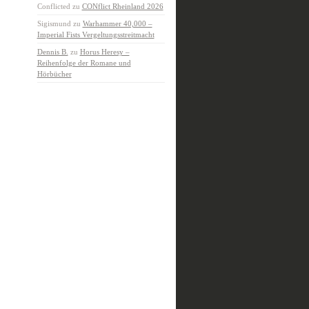
Conflicted
zu
CONflict Rheinland 2026
Sigismund
zu
Warhammer 40,000 –
Imperial Fists Vergeltungsstreitmacht
Dennis B.
zu
Horus Heresy –
Reihenfolge der Romane und
Hörbücher