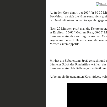
Ab in den Ofen damit, bei 200° für 30-35 Min
Backblech, da sich die Hitze sonst nicht gle
Schüssel mit Wasser oder Backpapier gegens
Nach 25 Minuten prüft man die Kerntemperatu
es Englisch, 55-60° Medium Rare, 60-65° Me
Kerntemperatur das Wellington aus dem Ove
angeschnitten wird. Hierzu verwendet man ide
Messer. Guten Appetit!
Mir hat die Zubereitung Spaß gemacht und es
dünneres Stück des Rinderfilets wählen, das
Kerntemperatur. Als Beilage gab es Rotkraut
Anbei noch die genannten Kochvideos, welch