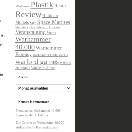
Plastik
Resin
Miniatures
Review
Rubicon
n
Space Marines
Models
Saga
Star Wars
Tinsoldiers of Antwerp
Veranstaltung
Victrix
ist
Warhammer
es
40.000
Warhammer
Fantasy
Warhammer Underworlds
warlord games
WH40K
Wochenrückblick
2te Edition
in
Archiv
r
Archiv
Neueste Kommentare
Nostalgie
zu
Warhammer 40.000 –
Starterset der 2. Edition
Der Gärtner
zu
Warhammer 40.000 –
Außerirdische Kaktuspflanzen