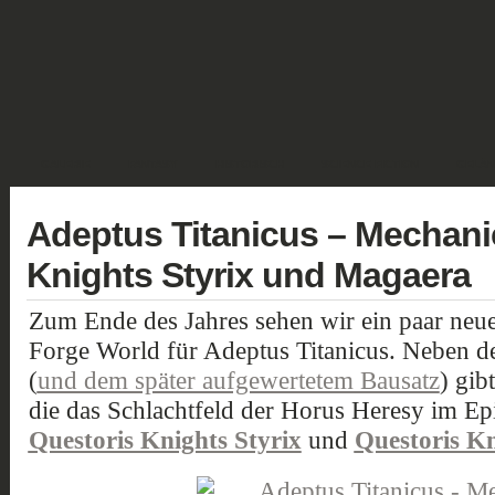
GALERIE
FANTASY
HISTORISCH
SCIENCE FICTION
GELÄN
Adeptus Titanicus – Mechan
Knights Styrix und Magaera
Zum Ende des Jahres sehen wir ein paar ne
Forge World für Adeptus Titanicus. Neben d
(
und dem später aufgewertetem Bausatz
) gib
die das Schlachtfeld der Horus Heresy im Ep
Questoris Knights Styrix
und
Questoris K