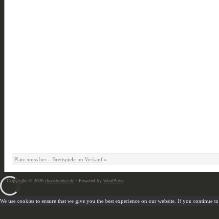
Platz muss her – Brettspiele im Verkauf
»
Copyright © 2026
chaosbunker.de
· Powered by
WordPress
We use cookies to ensure that we give you the best experience on our website. If you continue to u