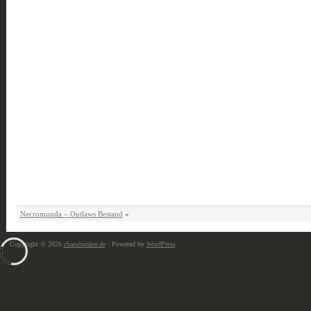
Necromunda – Outlaws Bestand
»
Copyright © 2026
chaosbunker.de
· Powered by
WordPress