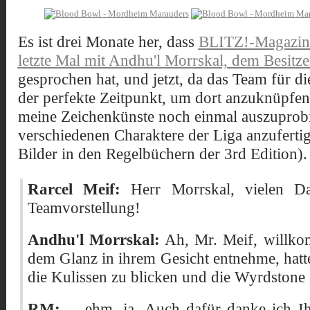
Es ist drei Monate her, dass
BLITZ!-Magazin-
letzte Mal mit Andhu'l Morrskal, dem Besit
gesprochen hat, und jetzt, da das Team für die 
der perfekte Zeitpunkt, um dort anzuknüpfen
meine Zeichenkünste noch einmal auszuprobie
verschiedenen Charaktere der Liga anzufertig
Bilder in den Regelbüchern der 3rd Edition).
Rarcel Meif:
Herr Morrskal, vielen Da
Teamvorstellung!
Andhu'l Morrskal:
Ah, Mr. Meif, willko
dem Glanz in ihrem Gesicht entnehme, hatte
die Kulissen zu blicken und die Wyrdstone 
RM:
... ehm, ja. Auch dafür danke ich I