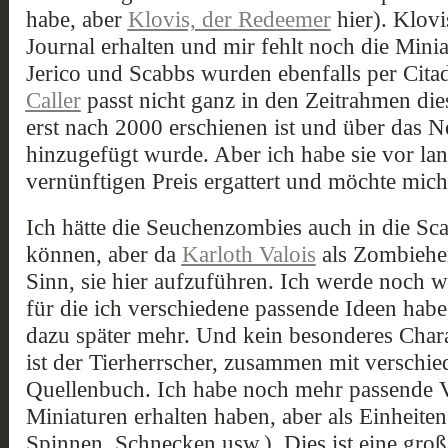
habe, aber
Klovis, der Redeemer
hier). Klovi
Journal erhalten und mir fehlt noch die Min
Jerico und Scabbs wurden ebenfalls per Cita
Caller
passt nicht ganz in den Zeitrahmen di
erst nach 2000 erschienen ist und über das
hinzugefügt wurde. Aber ich habe sie vor lan
vernünftigen Preis ergattert und möchte mich
Ich hätte die Seuchenzombies auch in die S
können, aber da
Karloth Valois
als Zombieher
Sinn, sie hier aufzuführen. Ich werde noch 
für die ich verschiedene passende Ideen hab
dazu später mehr. Und kein besonderes Chara
ist der Tierherrscher, zusammen mit verschi
Quellenbuch. Ich habe noch mehr passende Vie
Miniaturen erhalten haben, aber als Einheite
Spinnen, Schnecken usw.). Dies ist eine groß