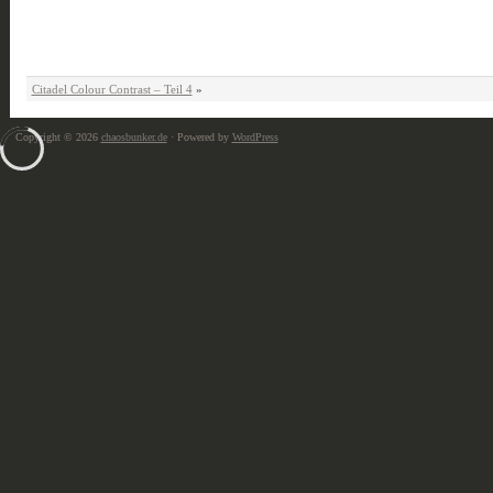
Citadel Colour Contrast – Teil 4
»
Copyright © 2026
chaosbunker.de
· Powered by
WordPress