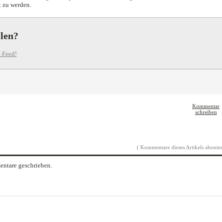
t zu werden.
llen?
 Feed!
Kommentar
schreiben
( Kommentare dieses Artikels abonier
ntare geschrieben.