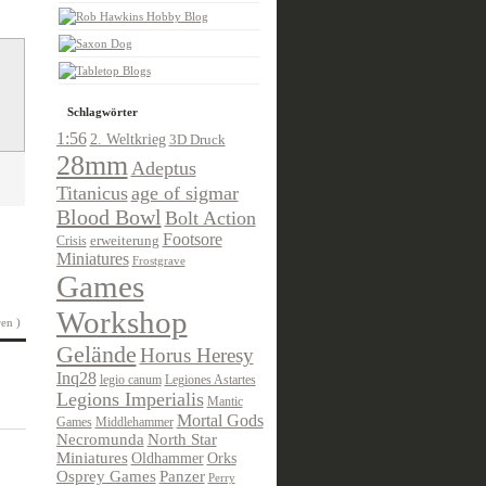
Schlagwörter
1:56
2. Weltkrieg
3D Druck
28mm
Adeptus
Titanicus
age of sigmar
Blood Bowl
Bolt Action
Footsore
Crisis
erweiterung
Miniatures
Frostgrave
Games
Workshop
en )
Gelände
Horus Heresy
Inq28
legio canum
Legiones Astartes
Legions Imperialis
Mantic
Mortal Gods
Games
Middlehammer
Necromunda
North Star
Miniatures
Oldhammer
Orks
Osprey Games
Panzer
Perry