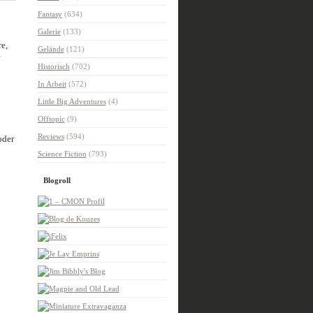
Fantasy
(634)
Galerie
(133)
e,
Gelände
(121)
e
Historisch
(702)
In Arbeit
(572)
Little Big Adventures
(4)
Offtopic
(9)
Reviews
(594)
oder
Science Fiction
(793)
Blogroll