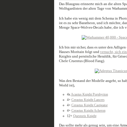
Das Blaugrau erinnerte mich an die alten Sp
Wolfsgardisten der alten Tage von Warhamm
Ich habe ein wenig mit dem Schema in Photo
ist es zu sehr Baratheon, und ich möchte, das
Menge Space-Wolves-Decals habe, die ich 
Ich bin mir sicher, dass es unter den Adlige
Hauses Moritain folgt und
versucht, sich e
Knights und persönliche Heraldik, für Gris
Chele Cruentus (Blood Fang).
Was den Bestand der Modelle angeht, so habe
World ist),
4x
Acastus Knight Porphyrion
4+
Cerastus Knight Lancers
4+
Cerastus Knight Castigator
4+
Cerastus Knight Acheron
12+
Questoris Knight
Das sollte mehr als genug sein, um eine Arme