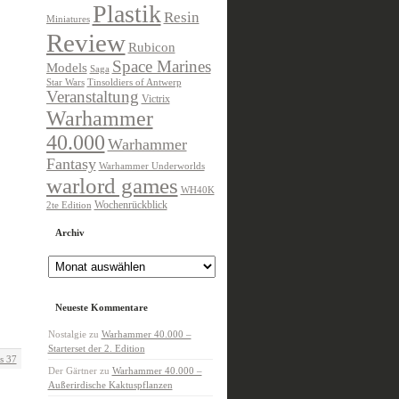
Plastik
Resin
Miniatures
Review
Rubicon
Space Marines
Models
Saga
Star Wars
Tinsoldiers of Antwerp
Veranstaltung
Victrix
Warhammer
40.000
Warhammer
Fantasy
Warhammer Underworlds
warlord games
WH40K
Wochenrückblick
2te Edition
Archiv
Archiv
Neueste Kommentare
Nostalgie
zu
Warhammer 40.000 –
Starterset der 2. Edition
s 37
Der Gärtner
zu
Warhammer 40.000 –
Außerirdische Kaktuspflanzen