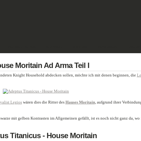
SCIENCE FICTION
GELÄNDE
REVIEWS
IMPRESSUM
ENGLIS
use Moritain Ad Arma Teil I
ündeten Knight Household abdecken sollen, möchte ich mit denen beginnen, die
Le
yalist Legios
wären dies die Ritter des
Hauses Moritain
, aufgrund ihrer Verbindun
warze mit gelben Kontrasten im Allgemeinen gefällt, ist es noch nicht ganz da, wo 