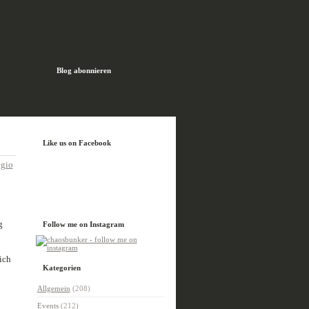
Blog abonnieren
H
Like us on Facebook
gio
g
Follow me on Instagram
ich
Kategorien
Allgemein
(208)
Events
(212)