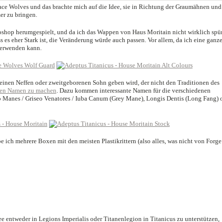
ace Wolves und das brachte mich auf die Idee, sie in Richtung der Graumähnen und
er zu bringen.
shop herumgespielt, und da ich das Wappen von Haus Moritain nicht wirklich spür
s es eher Stark ist, die Veränderung würde auch passen. Vor allem, da ich eine ganz
verwenden kann.
n einen Neffen oder zweitgeborenen Sohn geben wird, der nicht den Traditionen des
inen Namen zu machen
. Dazu kommen interessante Namen für die verschiedenen
eo Manes / Griseo Venatores / Iuba Canum (Grey Mane), Longis Dentis (Long Fang) 
 ich mehrere Boxen mit den meisten Plastikrittern (also alles, was nicht von Forge
e entweder in Legions Imperialis oder Titanenlegion in Titanicus zu unterstützen,