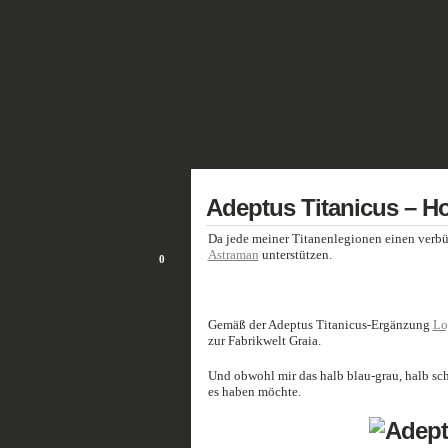
GALERIE
FANTASY
HISTORISCH
3
Adeptus Titanicus – Ho
SEP./24
Da jede meiner Titanenlegionen einen verb
Astraman
unterstützen.
0
Gemäß der Adeptus Titanicus-Ergänzung
Lo
zur Fabrikwelt Graia.
Und obwohl mir das halb blau-grau, halb sch
es haben möchte.