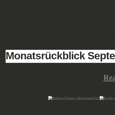
GALERIE
FANTASY
HISTORISCH
SCIENCE FICTION
GELÄN
Monatsrückblick Sept
Der Monat ist vorbei und ich kann 
Sommerprojekt zurückblicken!
Rea
Kämpfen, jetzt fehlen dort nur noc
Um die Malmotivation hoch zu halt