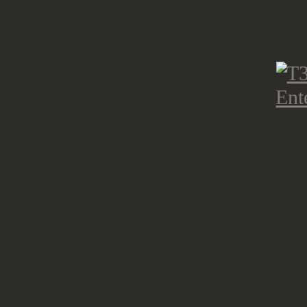
Tabletopevents zurückblicke, musst
stöbern. Und ich bin auch fündig 
Gangs of Rome Fighte
Gangs of Rome Fighte
Gangs of Rome Fighte
Medieval Mayheim - Si
Reaper Space Mou
Lumberjack
Zombie Survivo
Sea Hag Razig