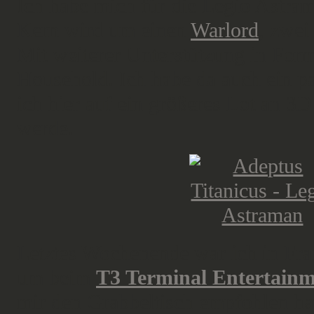
Ich habe mich für die Legio Astra
Kern wird um einen
Warlord
, zwe
Mit weiterer Unterstützung in For
Household. Ich habe da auch ein pa
ich hier auf ein größeres Lot an 3
werde.
Letztes Wochenende war ich in Fra
um beim
T3 Terminal Entertain
mir den Grabbeltisch empfohlen hat.