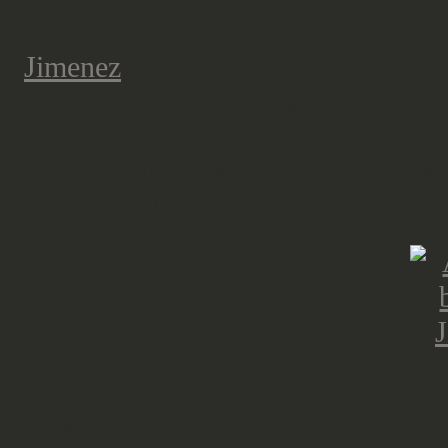
unterstützen, erhielt ich ein klein
Jimenez
. Die Grundierung wird sic
Afrikakorps als praktisch erweisen
und Panzer entsprechend einzustaub
Imperial Fists beweisen können, a
erwartet. Mehr dazu später 😉
Und was ist das Ziel für das nächs
aufgreifen und ein erstes Maniple 