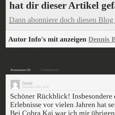
hat dir dieser Artikel ge
Dann abonniere doch diesen Blog
Autor Info's mit anzeigen
Dennis B
veröffentlicht unter:
Fantasy
,
Science Fiction
Kommentare (0)
Trackbacks (0)
Daniel
September 30th, 2020
Schöner Rückblick! Insbesondere 
Erlebnisse vor vielen Jahren hat s
Bei Cobra Kai war ich mir übrigens