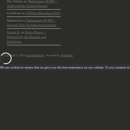
Der Gärtner
zu
Warhammer 40.000 –
Außerirdische Kaktuspflanzen
Conflicted
zu
CONflict Rheinland 2026
Sigismund
zu
Warhammer 40,000 –
Imperial Fists Vergeltungsstreitmacht
Dennis B.
zu
Horus Heresy –
Reihenfolge der Romane und
Hörbücher
Copyright © 2026
chaosbunker.de
· Powered by
WordPress
We use cookies to ensure that we give you the best experience on our website. If you continue to u