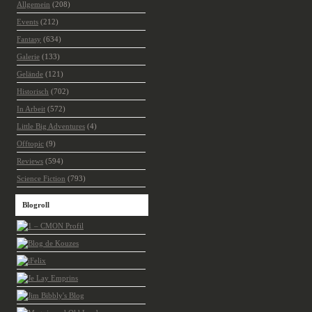
Allgemein
(208)
Events
(212)
Fantasy
(634)
Galerie
(133)
Gelände
(121)
Historisch
(702)
In Arbeit
(572)
Little Big Adventures
(4)
Offtopic
(9)
Reviews
(594)
Science Fiction
(793)
Blogroll