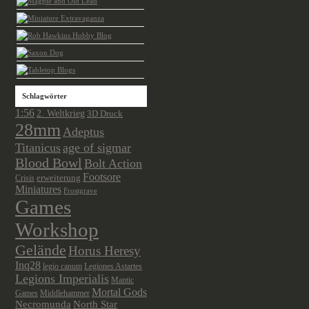
Schlagwörter
1:56
2. Weltkrieg
3D Druck
28mm
Adeptus
Titanicus
age of sigmar
Blood Bowl
Bolt Action
Footsore
Crisis
erweiterung
Miniatures
Frostgrave
Games
Workshop
Gelände
Horus Heresy
Inq28
legio canum
Legiones Astartes
Legions Imperialis
Mantic
Mortal Gods
Games
Middlehammer
Necromunda
North Star