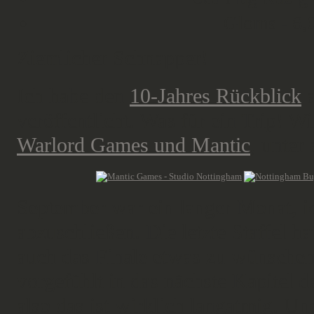
Gloms -
6,
Ziemlicher Schnapper!
Ich habe den
10-Jahres Rückblick
a
veröffentlicht. Was für ein Trip! W
Warlord Games und Mantic
, unter
September war ein langer Monat, i
abzuschließen. Die letzte Staffel h
auch das Finale etwas zu wünschen
vorgefühlt in das nächste Kapitel 
also das ist wirklich langatmig. U