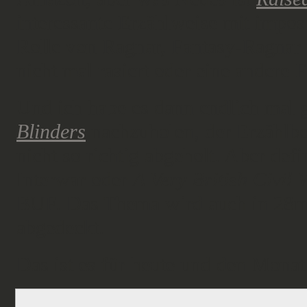
interessante Erzählweise mit impos
Rolle von Ragnar, Fantasy-Ragnar u
nicht mal rasiert oder eine andere Fr
Und ich habe es dann endlich mal g
Blinders
nachzuholen
,
der Erzählbog
nicht so richtig abgeholt. Aber defi
Interwar oder
A Very British Civil 
BUF. Das Thema wird auch in 28
abgedeckt.
Das ist es für heute und den Monat 