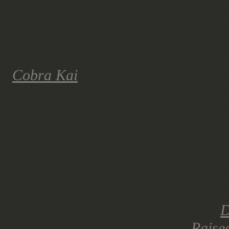
derartiger Kost ist jetzt nach Dee
und ich brauche etwas anderes Them
nächsten Staffel von Discovery wei
Cobra Kai
lief zwar schon auf Yout
auf Netflix, habe ich da auch mal 
stellenweise etwas peinlich, aber 
gefällt mir der andere Blickwinkel 
Perspektive von Johnny Lawrence.
Zwei neue Sachen auf Amazon Prim
so ein paar richtigen W-t-F-Moment
dritten Staffel der Ost-West-Serie
D
Amazon, aber was Neues ist
Raise