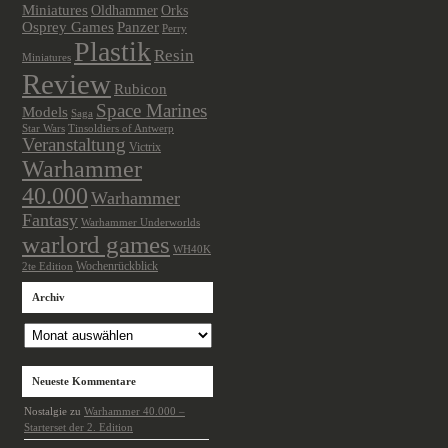
Miniatures
Oldhammer
Orks
Osprey Games
Panzer
Perry
Plastik
Resin
Miniatures
Review
Rubicon
Space Marines
Models
Saga
Star Wars
Tinsoldiers of Antwerp
Veranstaltung
Victrix
Warhammer
40.000
Warhammer
Fantasy
Warhammer Underworlds
warlord games
WH40K
Wochenrückblick
2te Edition
Archiv
Archiv
Neueste Kommentare
Nostalgie
zu
Warhammer 40.000 –
Starterset der 2. Edition