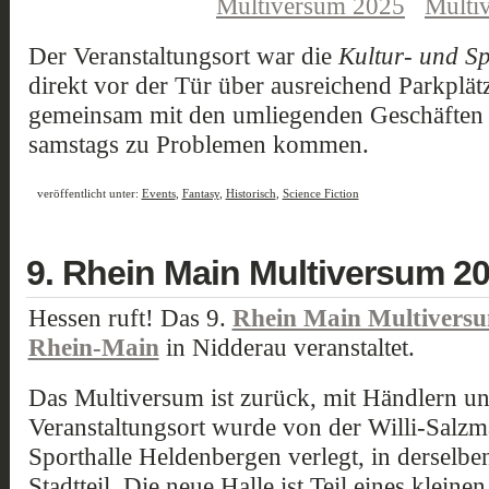
Der Veranstaltungsort war die
Kultur- und S
direkt vor der Tür über ausreichend Parkplät
gemeinsam mit den umliegenden Geschäften 
samstags zu Problemen kommen.
veröffentlicht unter:
Events
,
Fantasy
,
Historisch
,
Science Fiction
9. Rhein Main Multiversum 2
Hessen ruft! Das 9.
Rhein Main Multivers
Rhein-Main
in Nidderau veranstaltet.
Das Multiversum ist zurück, mit Händlern und
Veranstaltungsort wurde von der Willi-Salzm
Sporthalle Heldenbergen verlegt, in derselbe
Stadtteil. Die neue Halle ist Teil eines klein