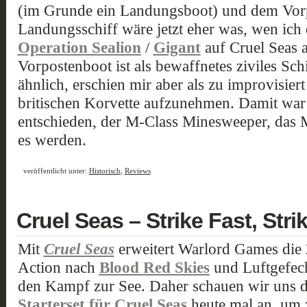
(im Grunde ein Landungsboot) und dem Vor
Landungsschiff wäre jetzt eher was, wen ic
Operation Sealion
/
Gigant
auf Cruel Seas 
Vorpostenboot ist als bewaffnetes ziviles Sc
ähnlich, erschien mir aber als zu improvisiert
britischen Korvette aufzunehmen. Damit war 
entschieden, der M-Class Minesweeper, das 
es werden.
veröffentlicht unter:
Historisch
,
Reviews
Cruel Seas – Strike Fast, Stri
Mit
Cruel Seas
erweitert Warlord Games die 
Action nach
Blood Red Skies
und Luftgefech
den Kampf zur See. Daher schauen wir uns 
Starterset für Cruel Seas
heute mal an, um 