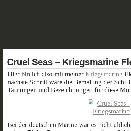
GALERIE
FANTASY
HISTORISCH
SCIENCE FICTION
GELÄN
Cruel Seas – Kriegsmarine Flo
Hier bin ich also mit meiner
Kriegsmarine
-Fl
nächste Schritt wäre die Bemalung der Schif
Tarnungen und Bezeichnungen für diese Mode
Bei der deutschen Marine war es nicht üblic